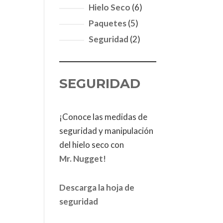
producto
6
Hielo Seco
6
productos
5
Paquetes
5
productos
2
Seguridad
2
productos
SEGURIDAD
¡Conoce las medidas de
seguridad y manipulación
del hielo seco con
Mr. Nugget!
Descarga la hoja de
seguridad